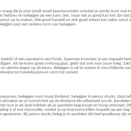
n vraag die je voor jezelf moet beantwoorden voordat je verder kunt met 
er hebben en beleggen als
een kans zien, maar net zo goed kan het zijn da
inst op te maken. Wie goed handelt en zich goed inleest kan zeker winst 
 beleggen past een andere vorm van beleggen.
bedrijf of een aandeel in een fonds. Daarmee investeer je een bepaald bedr
stijgen. Als de koers goed omhoog gaat, geldt dat ook voor jouw inleg. Zakt d
en slechte dagen op de beurs. Beleggen is uit te voeren in verschillende v
elswijze tot handelswijze en vorm tot variant.
 toepassen: beleggen voor hoog dividend, beleggen in penny stocks, daytrad
eel uitmaken en je vooral richt op de dividend die uitbetaald wordt. Aande
en kun je als doel hebben als je aandelen laag koopt en hoog verkoopt. Dit
trading is al wat risicovoller, omdat je op koersverschillen inspeelt op een
 genereren. Bij penny stocks beleg je in aandelen die heel goedkoop zijn en