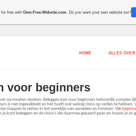
for free with
Own-Free-Website.com
. Do you want your own website too?
HOME
ALLES OVER
n voor beginners
over na moeten denken. Beleggen kan voor beginners behoorlijk complex li
urs is niet ingewikkeld en het hoeft ook weinig risico op verlies te hebben. V
rste stappen te zetten in het wereldje van aandelen en fondsen. We
beginne
e kunt beleggen en de risico’s die daarmee gepaard gaan en hopen je zo goe