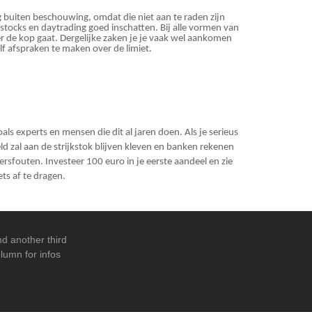
nog buiten beschouwing, omdat die niet aan te raden zijn
 stocks en daytrading goed inschatten. Bij alle vormen van
ver de kop gaat. Dergelijke zaken je je vaak wel aankomen
elf afspraken te maken over de limiet.
als experts en mensen die dit al jaren doen. Als je serieus
ld zal aan de strijkstok blijven kleven en banken rekenen
nersfouten. Investeer 100 euro in je eerste aandeel en zie
ts af te dragen.
d another third
lumn for infos