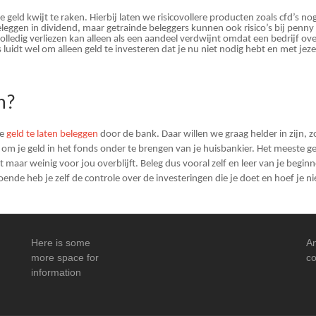
je geld kwijt te raken. Hierbij laten we risicovollere producten zoals cfd’s 
eleggen in dividend, maar getrainde beleggers kunnen ook risico’s bij penny
volledig verliezen kan alleen als een aandeel verdwijnt omdat een bedrijf o
s luidt wel om alleen geld te investeren dat je nu niet nodig hebt en met jez
n?
je
geld te laten beleggen
door de bank. Daar willen we graag helder in zijn, zo
 om je geld in het fonds onder te brengen van je huisbankier. Het meeste ge
 maar weinig voor jou overblijft. Beleg dus vooral zelf en leer van je begin
ende heb je zelf de controle over de investeringen die je doet en hoef je nie
Here is some
An
more space for
co
information