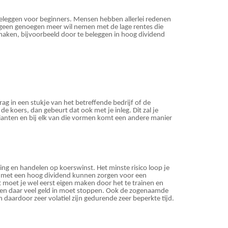
beleggen voor beginners. Mensen hebben allerlei redenen
t geen genoegen meer wil nemen met de lage rentes die
maken, bijvoorbeeld door te beleggen in hoog dividend
ag in een stukje van het betreffende bedrijf of de
e koers, dan gebeurt dat ook met je inleg. Dit zal je
arianten en bij elk van die vormen komt een andere manier
ing en handelen op koerswinst. Het minste risico loop je
len met een hoog dividend kunnen zorgen voor een
 moet je wel eerst eigen maken door het te trainen en
 dag en daar veel geld in moet stoppen. Ook de zogenaamde
 daardoor zeer volatiel zijn gedurende zeer beperkte tijd.