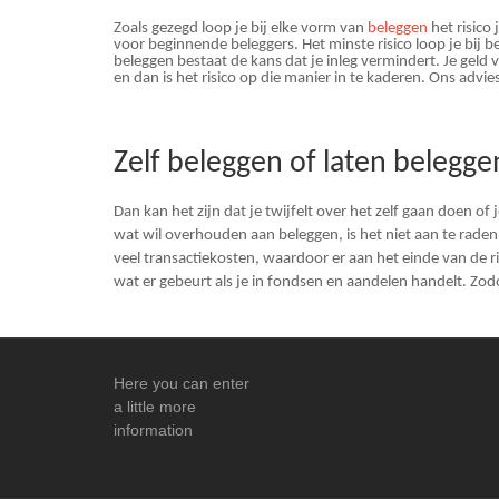
Zoals gezegd loop je bij elke vorm van
beleggen
het risico 
voor beginnende beleggers. Het minste risico loop je bij b
beleggen bestaat de kans dat je inleg vermindert. Je geld 
en dan is het risico op die manier in te kaderen. Ons advie
Zelf beleggen of laten belegge
Dan kan het zijn dat je twijfelt over het zelf gaan doen of 
wat wil overhouden aan beleggen, is het niet aan te raden
veel transactiekosten, waardoor er aan het einde van de rit
wat er gebeurt als je in fondsen en aandelen handelt. Zodo
Here you can enter
a little more
information